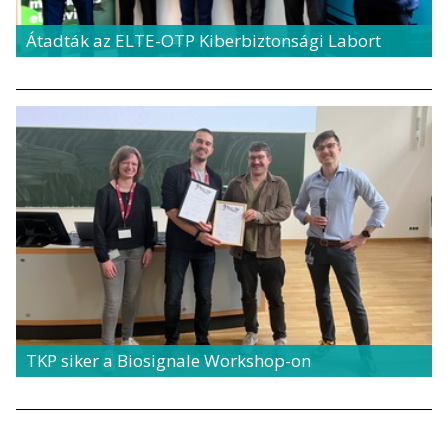
Átadták az ELTE-OTP Kiberbiztonsági Labort
TKP siker a Biosignale Workshop-on