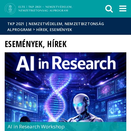
Események
ELTE a
Hírek
sajtóban
TKP 2021 | NEMZETVÉDELEM, NEMZETBIZTONSÁG
>
ALPROGRAM
HÍREK, ESEMÉNYEK
ESEMÉNYEK, HÍREK
AI in Research Workshop