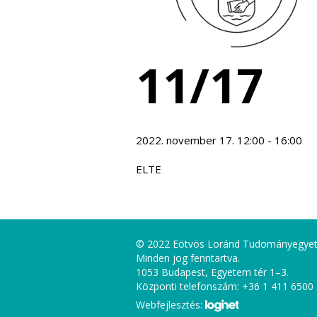
11/17
2022. november 17. 12:00 - 16:00
ELTE
© 2022 Eötvös Loránd Tudományegye
Minden jog fenntartva.
1053 Budapest, Egyetem tér 1–3.
Központi telefonszám: +36 1 411 6500
Webfejlesztés: