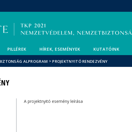
Események
ELTE a
Hírek
sajtóban
PILLÉREK
HÍREK, ESEMÉNYEK
KUTATÓINK
>
TBIZTONSÁG ALPROGRAM
PROJEKTNYITÓ RENDEZVÉNY
ÉNY
A projektnyitó esemény leírása