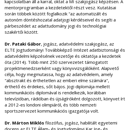
kapcsolatban áll a karral, oktat a MI szakjogász képzésen. A
mentorprogramban a kezdetektől részt vesz. Kutatásai
során többek között foglalkozik "az automatizált és
autonóm döntéshozatal adatjogi kérdéseivel és segíti a
párbeszédet az adattudomány jogi és technológiai
szakértői között.
Dr. Pataki Gábor
, jogász, adatvédelmi szakjogász, az
ELTE Jogtudományi Továbbképző Intézet adatbiztonsági és
adatvédelmi képzésének vezetője és oktatója a kezdetek
óta (2014). Több mint 250 szervezetet támogatott
projektmenedzserként vagy könyvvizsgálóként. Alapvető
célja, hogy megmutassa, hogy az adatvédelem, amely
"absztrakt és érthetetlen az emberi elme számára",
érthető és érdekes, sőt bájos. Jogi diplomája mellett
kommunikációs diplomával is rendelkezik, korábban
televízióban, rádióban és újságíróként dolgozott, könyvet írt
a 2012-es londoni olimpiáról, és több nemzeti
sportszervezet kommunikációs igazgatója volt.
Dr. Márton Miklós
filozófus, jogász, habilitált egyetemi
docens az ELTE Állam- és Jogtudományi Kar Jog- és