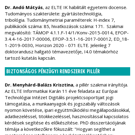
Dr. Andó Mátyás
, az ELTE IK habilitált egyetemi docense.
Tudományos szakterülete: gyártástechnológia,
tribológia. Tudománymetriai paraméterek: H-index 7,
publikációk száma: 85, hivatkozások száma: 171. Szakmai
megvalósító: TÁMOP 4.1.1.F-14/1/Konv-2015-0014, EFOP-
3.4.4-16-2017-00006, EFOP-3.5.1-16-2017-00012, ED_18-
1-2019-0030, Horizon 2020 - 071 ELTE. Jelenleg 7
doktorandusz hallgató témavezetője, I4.0 témakörhöz
tartozó kutatás kapcsán.
BIZTONSÁGOS PÉNZÜGYI RENDSZEREK PILLÉR
Dr. Menyhárd-Balázs Krisztina
, a pillér szakmai irányítója.
Az ELTE Informatikai Karán 11 éve feladata az Európai
Technológiai Intézet Digitális projektcsoportijait jogi
támogatása, a munkaanyagok és jogszabály változások
nyomon követése, ipari együttműködési megállapodásokkal,
adatkezeléssel, titokkezeléssel, hasznosítással kapcsolatos
kérdések segítése és előkészítése. PhD disszertációjának
témája a következőkre fókuszált: "Hogyan segíthet a