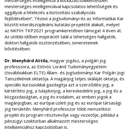
mesterséges intelligencia a kockázatcsökkentésben:
mesterséges intelligenciával kapcsolatos lehetőségek és
aggályok a hitelezés a biztosítási szabályozás
fejlődésében”. Tézise a Jogtudományi és az Informatikai Kar
közötti interdiszciplináris kutatási projektté alakult, melyet
az NKFIH TKP2021 programkeretében támogat 4 éven át.
Az utóbbi időben inspirációt talál a tehetséges hallgatók,
doktori hallgatók ösztönzésében, ismereteinek
bővítésében.
Dr. Menyhárd Attila,
magyar jogász, a polgári jog
professzora, az Eötvös Loránd Tudományegyetem
(továbbiakban ELTE) Állam- és Jogtudományi Kar Polgári Jogi
Tanszékének oktatója. A magánjog teljes skáláját oktatja, és
speciális kurzusokkal gazdagítja azt a szerződési jog, a
kártérítési jog, a tulajdonjog, a kereskedelmi jog, a jog és a
közgazdaságtan, a jog és irodalom, az emberi jogok a
magánjogban, az európai üzleti jog és az európai társasági
jog területén. Menyhárd professzor több nemzetközi
projekt és program résztvevője vagy vezetője, például a
pénzügyi szektorban alkalmazott mesterséges
intelligenciához kapcsolódóan is.