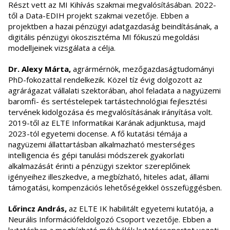
Részt vett az MI Kihívás szakmai megvalósításában. 2022-
től a Data-EDIH projekt szakmai vezetője. Ebben a
projektben a hazai pénzügyi adatgazdaság beindításának, a
digitális pénzügyi ökoszisztéma MI fókuszú megoldási
modelljeinek vizsgálata a célja.
Dr. Alexy Márta,
agrármérnök, mezőgazdaságtudományi
PhD-fokozattal rendelkezik. Közel tíz évig dolgozott az
agrárágazat vállalati szektorában, ahol feladata a nagyüzemi
baromfi- és sertéstelepek tartástechnológiai fejlesztési
tervének kidolgozása és megvalósításának irányítása volt.
2019-től az ELTE Informatikai Karának adjunktusa, majd
2023-tól egyetemi docense. A fő kutatási témája a
nagyüzemi állattartásban alkalmazható mesterséges
intelligencia és gépi tanulási módszerek gyakorlati
alkalmazását érinti a pénzügyi szektor szereplőinek
igényeihez illeszkedve, a megbízható, hiteles adat, állami
támogatási, kompenzációs lehetőségekkel összefüggésben.
Lőrincz András,
az ELTE IK habilitált egyetemi kutatója, a
Neurális Információfeldolgozó Csoport vezetője. Ebben a