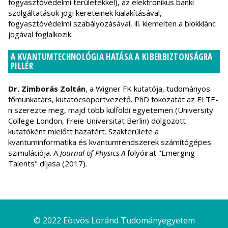
fogyasztóvédelmi területekkel), az elektronikus banki
szolgáltatások jogi kereteinek kialakításával,
fogyasztóvédelmi szabályozásával, ill. kiemelten a blokklánc
jogával foglalkozik.
A KVANTUMTECHNOLÓGIA HATÁSA A KIBERBIZTONSÁGRA
PILLÉR
Dr. Zimborás Zoltán
, a Wigner FK kutatója, tudományos
főmunkatárs, kutatócsoportvezető. PhD fokozatát az ELTE-
n szerezte meg, majd több külföldi egyetemen (University
College London, Freie Universität Berlin) dolgozott
kutatóként mielőtt hazatért. Szakterülete a
kvantuminformatika és kvantumrendszerek számítógépes
szimulációja. A
Journal of Physics A
folyóirat "Emerging
Talents" díjasa (2017).
© 2022 Eötvös Loránd Tudományegyetem