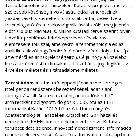
Társadalomelméleti Tanszékén. Kutatási projektek mellett a
szélesebb közönség involválását, etikai ismereteinek
gazdagítását is kiemelten fontosnak tartja, beleértve a
technológiáról és a felelősségvállalásról szóló, megjelenés
előtt álló publikációkat is. Miklós kutatási terve szerint olyan
filozófiai problémák feltérképezésére és alapos
elemzésére fókuszál, amelyekről a fenomenológia és az
analitikus filozófia gyümölcsöző párbeszédet folytathat (pl.
az elméről és annak jelenségeiről). Célja, hogy a közelebb
hozza az érvelési technikákat, a filozófiát, a jogi logikát, az
érveléselméletet és a társadalomelméletet.
Tarcsi Ádám
kutatása középpontjában a mesterséges
intelligencia rendszerek bevezetésének adat alapú
támogatása áll. Adatelemzőként, adattudósként, IT
architectként dolgozott, dolgozik. 2008 óta az ELTE
Informatikai Karán, 2019-től az Adattudományi és
Adattechnológiai Tanszéken kutatóként, 20+ hazai és
nemzetközi K+F+I ipari projektben vett részt. Kutatási
területei: data science, innovációmenedzsment, információs
rendszerek tervezése. A kari Data Innovation Lab alapítója.