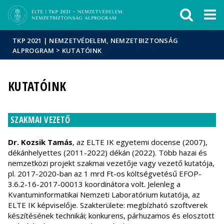
Események
ELTE a
Hírek
sajtóban
TKP 2021 | NEMZETVÉDELEM, NEMZETBIZTONSÁG
>
ALPROGRAM
KUTATÓINK
KUTATÓINK
SZAKMAI VEZETŐ
Dr. Kozsik Tamás
, az ELTE IK egyetemi docense (2007),
dékánhelyettes (2011-2022) dékán (2022). Több hazai és
nemzetközi projekt szakmai vezetője vagy vezető kutatója,
pl. 2017-2020-ban az 1 mrd Ft-os költségvetésű EFOP-
3.6.2-16-2017-00013 koordinátora volt. Jelenleg a
Kvantuminformatikai Nemzeti Laboratórium kutatója, az
ELTE IK képviselője. Szakterülete: megbízható szoftverek
készítésének technikái; konkurens, párhuzamos és elosztott