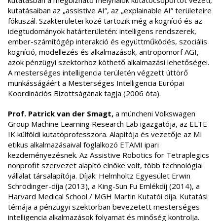
kutatásban a megbízható mélyhálók kutatócsoportot vezeti,
kutatásaiban az „assistive AI”, az „explainable AI” területeire
fókuszál. Szakterületei közé tartozik még a kogníció és az
idegtudományok határterületén: intelligens rendszerek,
ember-számítógép interakció és együttműködés, szociális
kogníció, modellezés és alkalmazások, antropomorf AGI,
azok pénzügyi szektorhoz köthető alkalmazási lehetőségei.
A mesterséges intelligencia területén végzett úttörő
munkásságáért a Mesterséges Intelligencia Európai
Koordinációs Bizottságának tagja (2006 óta).
Prof. Patrick van der Smagt,
a müncheni Volkswagen
Group Machine Learning Research Lab igazgatója, az ELTE
IK külföldi kutatóprofesszora. Alapítója és vezetője az MI
etikus alkalmazásaival foglalkozó ETAMI ipari
kezdeményezésnek. Az Assistive Robotics for Tetraplegics
nonprofit szervezet alapító elnöke volt, több technológiai
vállalat társalapítója. Díjak: Helmholtz Egyesület Erwin
Schrödinger-díja (2013), a King-Sun Fu Emlékdíj (2014), a
Harvard Medical School / MGH Martin Kutatói díja. Kutatási
témája a pénzügyi szektorban bevezetett mesterséges
intelligencia alkalmazások folyamat és minőség kontrolja.