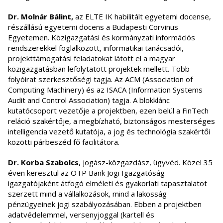
Dr. Molnár Bálint,
az ELTE IK habilitált egyetemi docense,
részállású egyetemi docens a Budapesti Corvinus
Egyetemen. Közigazgatási és kormányzati információs
rendszerekkel foglalkozott, informatikai tanácsadói,
projekttámogatási feladatokat látott el a magyar
közigazgatásban lefolytatott projektek mellett. Több
folyóirat szerkesztőségi tagja. Az ACM (Association of
Computing Machinery) és az ISACA (Information Systems
Audit and Control Association) tagja. A blokklánc
kutatócsoport vezetője a projektben, ezen belül a FinTech
reláció szakértője, a megbízható, biztonságos mesterséges
intelligencia vezető kutatója, a jog és technológia szakértői
közötti párbeszéd fő facilitátora.
Dr. Korba Szabolcs
, jogász-közgazdász, ügyvéd. Közel 35
éven keresztül az OTP Bank Jogi Igazgatóság
igazgatójaként átfogó elméleti és gyakorlati tapasztalatot
szerzett mind a vállalkozások, mind a lakosság
pénzügyeinek jogi szabályozásában. Ebben a projektben
adatvédelemmel, versenyjoggal (kartell és