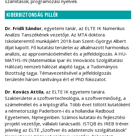
számítások; programozási nyelvek.
KIBERBIZTONSÁG PILLÉR
Dr. Fridli Sándor
, egyetemi tanár, az ELTE IK Numerikus
Analízis Tanszékének vezetője. Az MTA doktora.
Iskolateremtő munkájáért 2018-ban Szent-Györgyi Albert
díjat kapott. Fő kutatási területei az alkalmazott harmonikus
analízis, az approximációelmélet és a jelfeldolgozás. A HU-
MATHS-IN (Matematikai Ipar és Innovációs Szolgáltatási
Hálózat) nemzeti hálózat alapító tagja, a Tudományos
Bizottság tagja. Témavezetésével a jelfeldolgozás
területén három tanítványa ért el PhD fokozatot.
Dr. Kovács Attila
, az ELTE IK egyetemi tanára.
Szakterületei a szoftvertechnológia, a szoftverminőség, a
számelmélet és a kriptográfia. Több évet töltött kutatóként
a németországi Paderborn-i és a hollandiai Radboud
Egyetemen, Nijmegenben. Számos kutatási és fejlesztési
projekt vezetője, vállalati tanácsadó. ISTQB és IREB tréner.
Jelenleg az ELTE „Szoftver és adatintenzív szolgáltatások”