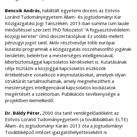
Bencsik András,
habilitált egyetemi docens az Eötvös
Loránd Tudományegyetem Állam- és Jogtudományi Kar
Közigazgatási Jogi Tanszékén. 2013-ban summa cum laude
minősítéssel szerzett PhD fokozatot "A fogyasztóvédelem
közjogi keretei" című disszertációjával. Ez utóbbi mellett
pénzügyi jogot tanít. Aktív résztvevője több európai
kutatási programnak a közigazgatás összehasonlító jogának
területén, beleértve a mesterséges intelligenciával,
kiberbiztonsággal kapcsolatos kérdéseket is. Kutatásának
célja tisztázni a közjoggal kapcsolatos eszközök
értékelésére vonatkozó iránymutatásokat, amelyek olyan
struktúrát tartalmazhatnak, amely megnehezítheti a
mesterséges intelligenciával kapcsolatos kockázatok
megértését a szektorban. Publikációs tevékenysége a
projektben kiemelkedő.
Dr. Báldy Péter,
2000 óta tanít vendégelőadóként az
Eötvös Loránd Tudományegyetem (a továbbiakban: ELTE)
Állam- és Jogtudományi Karán. 2013 óta a Jogtudományi
Továbbképző Intézet igazgatóhelyetteseként is