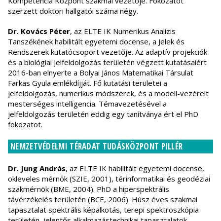
Kompetencia Központ szakmai vezetője. Fokozatot
szerzett doktori hallgatói száma négy.
Dr. Kovács Péter
, az ELTE IK Numerikus Analízis
Tanszékének habilitált egyetemi docense, a Jelek és
Rendszerek kutatócsoport vezetője. Az adaptív projekciók
és a biológiai jelfeldolgozás területén végzett kutatásaiért
2016-ban elnyerte a Bolyai János Matematikai Társulat
Farkas Gyula emlékdíjját. Fő kutatási területei a
jelfeldolgozás, numerikus módszerek, és a modell-vezérelt
mesterséges intelligencia. Témavezetésével a
jelfeldolgozás területén eddig egy tanítványa ért el PhD
fokozatot.
NEMZETVÉDELMI TÉRADAT TUDÁSKÖZPONT PILLÉR
Dr. Jung András
, az ELTE IK habilitált egyetemi docense,
okleveles mérnök (SZIE, 2001), térinformatikai és geodéziai
szakmérnök (BME, 2004). PhD a hiperspektrális
távérzékelés területén (BCE, 2006). Húsz éves szakmai
tapasztalat spektrális képalkotás, terepi spektroszkópia
területén, jelentős alkalmazástechnikai tapasztalatok