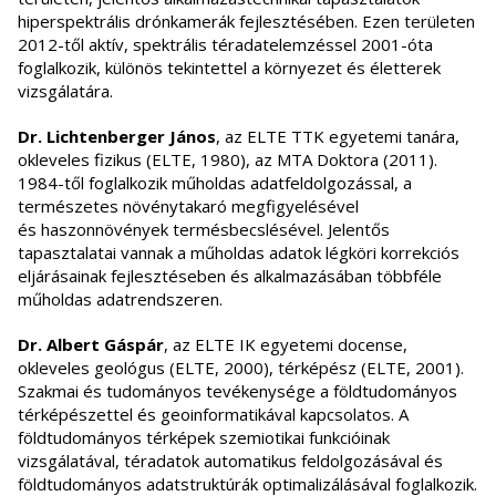
hiperspektrális drónkamerák fejlesztésében. Ezen területen
2012-től aktív, spektrális téradatelemzéssel 2001-óta
foglalkozik, különös tekintettel a környezet és életterek
vizsgálatára.
Dr. Lichtenberger János
, az ELTE TTK egyetemi tanára,
okleveles fizikus (ELTE, 1980), az MTA Doktora (2011).
1984-től foglalkozik műholdas adatfeldolgozással, a
természetes növénytakaró megfigyelésével
és haszonnövények termésbecslésével. Jelentős
tapasztalatai vannak a műholdas adatok légköri korrekciós
eljárásainak fejlesztéseben és alkalmazásában többféle
műholdas adatrendszeren.
Dr. Albert Gáspár
, az ELTE IK egyetemi docense,
okleveles geológus (ELTE, 2000), térképész (ELTE, 2001).
Szakmai és tudományos tevékenysége a földtudományos
térképészettel és geoinformatikával kapcsolatos. A
földtudományos térképek szemiotikai funkcióinak
vizsgálatával, téradatok automatikus feldolgozásával és
földtudományos adatstruktúrák optimalizálásával foglalkozik.