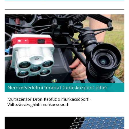
Nemzetvédelmi téradat tudásközpont pillér
Multiszenzor-Drón-Képfúzió munkacsoport -
Változásvizsgálati munkacsoport