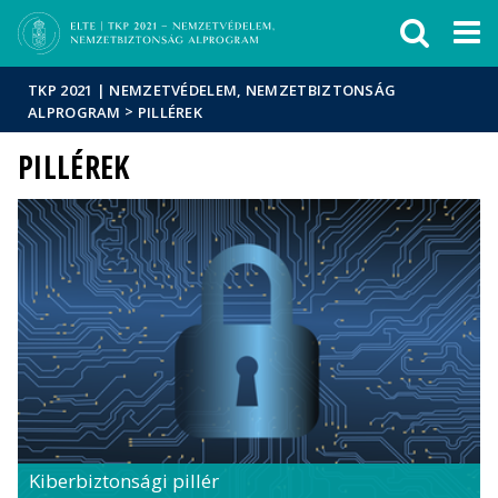
Események
ELTE a
Hírek
sajtóban
TKP 2021 | NEMZETVÉDELEM, NEMZETBIZTONSÁG
>
ALPROGRAM
PILLÉREK
PILLÉREK
Kiberbiztonsági pillér