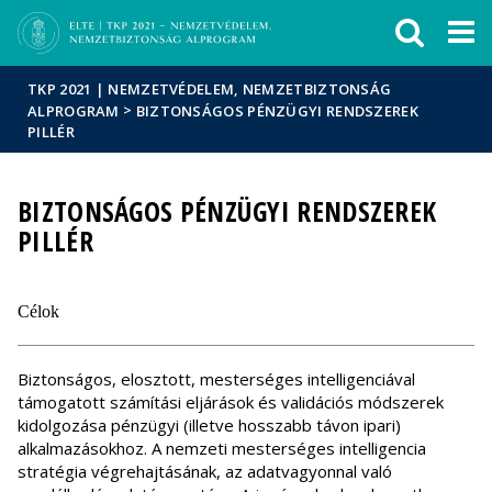
Események
ELTE a
Hírek
sajtóban
TKP 2021 | NEMZETVÉDELEM, NEMZETBIZTONSÁG
>
ALPROGRAM
BIZTONSÁGOS PÉNZÜGYI RENDSZEREK
PILLÉR
BIZTONSÁGOS PÉNZÜGYI RENDSZEREK
PILLÉR
Célok
Biztonságos, elosztott, mesterséges intelligenciával
támogatott számítási eljárások és validációs módszerek
kidolgozása pénzügyi (illetve hosszabb távon ipari)
alkalmazásokhoz. A nemzeti mesterséges intelligencia
stratégia végrehajtásának, az adatvagyonnal való