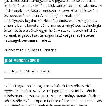
gazdálkodásnak támogatása. A jogászoknak sok esetben
problémát okoz az MI és a blokkláncok technológiai, műszaki
hátterének igazolása a rendszerek tervezése, fejlesztése
és bevezetése során. A nem jogászoknak a jogi
szabályozás fogalmi készlete és rendszere okoz gondot,
amennyiben a követendő norma és a mögöttes technológia
értelmezése elváltak egymástól. A szakemberek mindkét
körének eligazodását támogatni szükséges, az illetékes
hatóságok bevonása mellett.
Pillérvezető: Dr. Balázs Krisztina
JOGI MUNKACSOPORT
vezetője: Dr. Menyhárd Attila
az ELTE ÁJK Polgári Jogi Tanszékének tanszékvezető
egyetemi tanára, Az MTA TK Jogtudományi Intézetének
külsős munkatársa. Az UNIDROIT Kormányzótanácsának, a
bécsi székhelyű European Centre of Tort and Insurance Law
kutatóintézetnek és több más nemzetközi szakmai