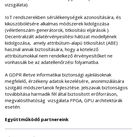
vizsgálata).
IoT rendszerekben sérülékenységek azonosítására, és
kiküszöbölésére alkalmas módszerek kidolgozása
(véletlenszám-generátorok, titkosítási eljárások ).
Decentralizált adatérvényesítési hálózat modelljének
kidolgozása, amely attribútum-alapú titkosítást (ABE)
használ annak biztosítására, hogy a kötelező
attribútumokkal nem rendelkező érvényesítőket ne
vonhassák be az adatellenőrzési folyamatba.
A GDPR illetve informatikai biztonsági ajánlásoknak
megfelelő, érzékeny adatok kezelésére, anonimizálására
szolgáló módszertanok fejlesztése. Jelszavak biztonságos
továbbítása harmadik fél által biztosított erőforráson,
megvalósíthatóság vizsgálata FPGA, GPU architektúrák
esetén.
Együttműködő partnereink