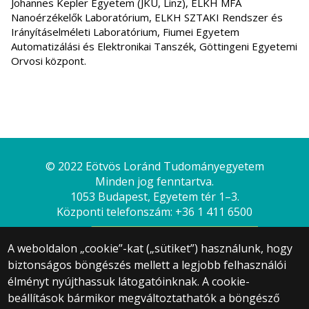
Johannes Kepler Egyetem (JKU, Linz), ELKH MFA
Nanoérzékelők Laboratórium, ELKH SZTAKI Rendszer és
Irányításelméleti Laboratórium, Fiumei Egyetem
Automatizálási és Elektronikai Tanszék, Göttingeni Egyetemi
Orvosi központ.
© 2022 Eötvös Loránd Tudományegyetem
Minden jog fenntartva.
1053 Budapest, Egyetem tér 1–3.
Központi telefonszám: +36 1 411 6500
A weboldalon „cookie”-kat („sütiket”) használunk, hogy
biztonságos böngészés mellett a legjobb felhasználói
élményt nyújthassuk látogatóinknak. A cookie-
beállítások bármikor megváltoztathatók a böngésző