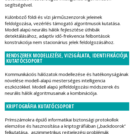
segítségével.
Különböző földi és vízi járműszenzorok jeleinek
feldolgozása, vezérlés támogató algoritmusok kutatása.
Modell alapú neurális hálók fejlesztése úthibák
detektálásához, adaptív idő-frekvencia felbontások
konstrukciója nem stacionárius jelek feldolgozásához.
RENDSZEREK MODELLEZÉSE, VIZSGÁLATA, IDENTIFIKÁCIÓJA
KUTATÓCSOPORT
Kommunikációs hálózatok modellezése és hatékonyságának
növelése modell-alapú mesterséges intelligencia
eszközökkel. Modell alapú jelfeldolgozási módszerek és
neurális hálók algoritmusainak a kombinációja.
KRIPTOGRÁFIA KUTATÓCSOPORT
Prímszámokra épülő informatikai biztonsági protokollok
elemzése és hasznosítása a kriptográfiában („backdoorok”
felkutatása, aszimmetrikus rejtjelezési problémák