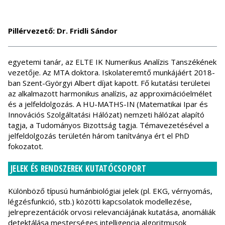
Pillérvezető: Dr. Fridli Sándor
egyetemi tanár, az ELTE IK Numerikus Analízis Tanszékének
vezetője. Az MTA doktora. Iskolateremtő munkájáért 2018-
ban Szent-Györgyi Albert díjat kapott. Fő kutatási területei
az alkalmazott harmonikus analízis, az approximációelmélet
és a jelfeldolgozás. A HU-MATHS-IN (Matematikai Ipar és
Innovációs Szolgáltatási Hálózat) nemzeti hálózat alapító
tagja, a Tudományos Bizottság tagja. Témavezetésével a
jelfeldolgozás területén három tanítványa ért el PhD
fokozatot.
JELEK ÉS RENDSZEREK KUTATÓCSOPORT
Különböző típusú humánbiológiai jelek (pl. EKG, vérnyomás,
légzésfunkció, stb.) közötti kapcsolatok modellezése,
jelreprezentációk orvosi relevanciájának kutatása, anomáliák
detektálása mesterséges intelligencia algoritmusok