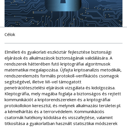
Célok
Elméleti és gyakorlati eszköztár fejlesztése biztonsági
eljárások és alkalmazások biztonságának validálására. A
rendszerek hátterében futó kriptográfiai algoritmusok
matematikai megalapozása. Újfajta kriptoanalízis metodikák,
rendszerelemzés formális protokoll-verifikációs csomagok
segítségével, illetve MI-vel támogatott
penetrációtesztelési eljárások vizsgálata és kidolgozása.
Kleptográfia, mely magába foglalja a biztonságos és rejtett
kommunikációt a kriptorendszereken és a kriptográfiai
protokollokon keresztül, és melynek alkalmazási területei pl.
a kémelhárítás és a terrorvédelem. Kommunikációs
csatornák hatékony kódolása és visszafejtése, valamint
titkosítása a gyakorlatban használt statisztikai módszerek