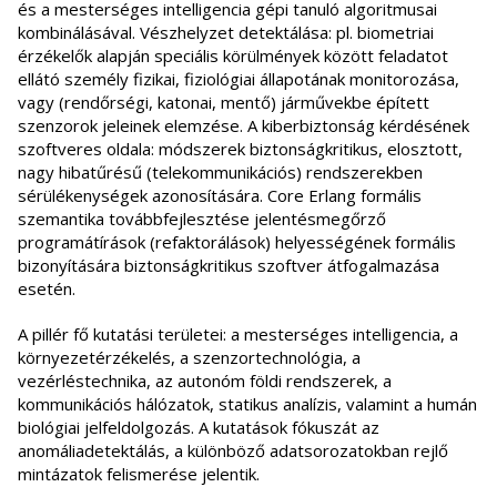
és a mesterséges intelligencia gépi tanuló algoritmusai
kombinálásával. Vészhelyzet detektálása: pl. biometriai
érzékelők alapján speciális körülmények között feladatot
ellátó személy fizikai, fiziológiai állapotának monitorozása,
vagy (rendőrségi, katonai, mentő) járművekbe épített
szenzorok jeleinek elemzése. A kiberbiztonság kérdésének
szoftveres oldala: módszerek biztonságkritikus, elosztott,
nagy hibatűrésű (telekommunikációs) rendszerekben
sérülékenységek azonosítására. Core Erlang formális
szemantika továbbfejlesztése jelentésmegőrző
programátírások (refaktorálások) helyességének formális
bizonyítására biztonságkritikus szoftver átfogalmazása
esetén.
A pillér fő kutatási területei: a mesterséges intelligencia, a
környezetérzékelés, a szenzortechnológia, a
vezérléstechnika, az autonóm földi rendszerek, a
kommunikációs hálózatok, statikus analízis, valamint a humán
biológiai jelfeldolgozás. A kutatások fókuszát az
anomáliadetektálás, a különböző adatsorozatokban rejlő
mintázatok felismerése jelentik.