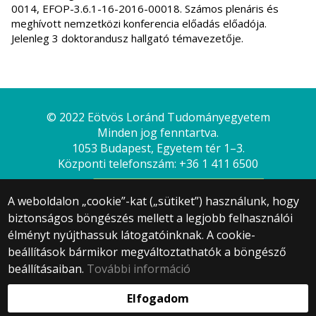
0014, EFOP-3.6.1-16-2016-00018. Számos plenáris és
meghívott nemzetközi konferencia előadás előadója.
Jelenleg 3 doktorandusz hallgató témavezetője.
© 2022 Eötvös Loránd Tudományegyetem
Minden jog fenntartva.
1053 Budapest, Egyetem tér 1–3.
Központi telefonszám: +36 1 411 6500
A weboldalon „cookie”-kat („sütiket”) használunk, hogy
biztonságos böngészés mellett a legjobb felhasználói
élményt nyújthassuk látogatóinknak. A cookie-
beállítások bármikor megváltoztathatók a böngésző
beállításaiban.
További információ
Webfejlesztés:
Elfogadom