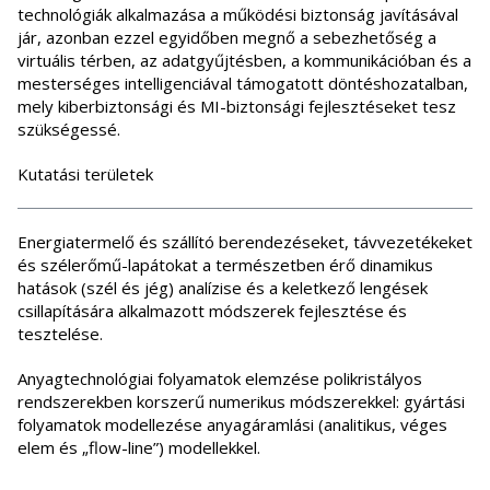
technológiák alkalmazása a működési biztonság javításával
jár, azonban ezzel egyidőben megnő a sebezhetőség a
virtuális térben, az adatgyűjtésben, a kommunikációban és a
mesterséges intelligenciával támogatott döntéshozatalban,
mely kiberbiztonsági és MI-biztonsági fejlesztéseket tesz
szükségessé.
Kutatási területek
Energiatermelő és szállító berendezéseket, távvezetékeket
és szélerőmű-lapátokat a természetben érő dinamikus
hatások (szél és jég) analízise és a keletkező lengések
csillapítására alkalmazott módszerek fejlesztése és
tesztelése.
Anyagtechnológiai folyamatok elemzése polikristályos
rendszerekben korszerű numerikus módszerekkel: gyártási
folyamatok modellezése anyagáramlási (analitikus, véges
elem és „flow-line”) modellekkel.